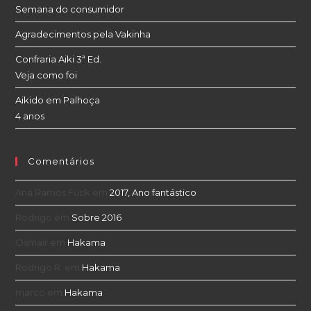
Semana do consumidor
Agradecimentos pela Vakinha
Confraria Aiki 3ª Ed.
Veja como foi
Aikido em Palhoça
4 anos
Comentários
Ana Ramos Fuck
em
2017, Ano fantástico
Rodrigo
em
Sobre 2016
Osmair
em
Hakama
Rodrigo R.
em
Hakama
marco
em
Hakama