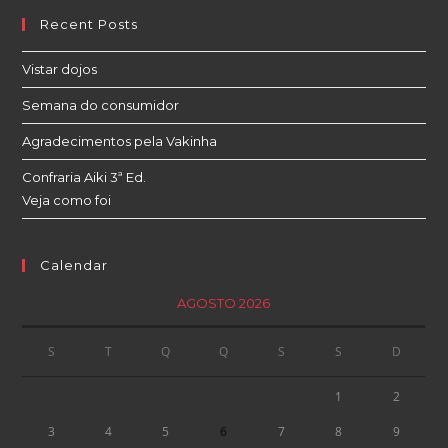
Recent Posts
Vistar dojos
Semana do consumidor
Agradecimentos pela Vakinha
Confraria Aiki 3ª Ed.
Veja como foi
Calendar
AGOSTO 2026
S
T
Q
Q
S
S
D
1
2
3
4
5
6
7
8
9