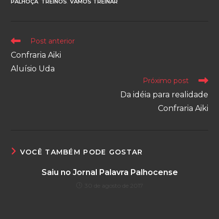
PALHOÇA
,
TREINOS
,
VAMOS TREINAR
Leia
Post anterior
mais
Confraria Aiki
artigos
Aluísio Uda
Próximo post
Da idéia para realidade
Confraria Aiki
VOCÊ TAMBÉM PODE GOSTAR
Saiu no Jornal Palavra Palhocense
30 de agosto de 2017