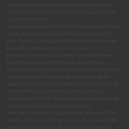
diversos seminários, em nessa primeira edição vamos
apresentar Renan Jung – 1º Dan Aikikai e que treina no
Grupo Instituto AIKI.
Iniciou seu estudo em 2002 em Florianópolis com Carlos
Grisalt, (União Sul-americana/Florianópolis/SC) aos 18
anos. Estudou sob a supervisão dos senseis Antônio de
Pádua Melo Moreira de Souza (União Sul-
americana/Florianópolis/SC), Bete Romanzini (Kawai
Sensei/Caxias do Sul/RS) e Marcos Tavares (Aikido
Maruyama/Joinville/SC) devido a sua profissão. Em 2010,
se estabeleceu em São José do Rio Preto onde se
graduou shodan por Paulo Carvalho (Instituto Aiki/SJ do
Rio Preto/SP), aluno de Marcus Caires (Instituto
Aiki/Ribeirão Preto/SP). Atualmente é aluno visitante de
Clauber Scarparo (Sansuikai/Campinas/SP).
Graduado e mestre em Engenharia de Materiais/UFSC,
trabalha com desenvolvimento de produtos na área da
saúde á 8 anos na 3M do Brasil, com foco na área de