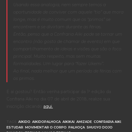
Usando essa analogia, nem sempre temos a
oportunidade de conviver com aquele “tio” que mora
longe, mas é muito comum que os “primos” se
encontrem e se divirtam durante as férias.
Então, penso que a Confraria Aiki pode se tornar um
encontro (não gosto de chamar de evento) em que
compartilhamento de ideias e visões que são o foco
principal. Muito respeito, mas sem muitas
formalidades. Um lugar para “fazer Ukemi”.
Ao final, nada melhor que um período de férias com
os primos.
E aí gostou? Então venha participar da 1ª edição da
Confraria Aiki no dia 07 de abril de 2018, realize sua
inscrição clicando
aqui.
TAGS
:
AIKIDO
,
AIKIDOPALHOCA
,
AIKIKAI
,
AMIZADE
,
CONFRARIA AIKI
,
ESTUDAR
,
MOVIMENTAR O CORPO
,
PALHOÇA
,
SHUGYO DOJO