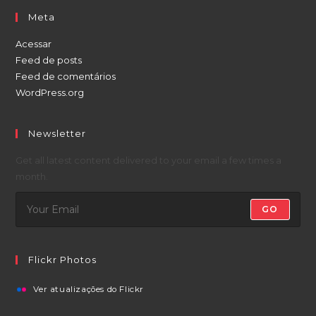
Meta
Acessar
Feed de posts
Feed de comentários
WordPress.org
Newsletter
Get all latest content delivered to your email a few times a
month.
GO
Flickr Photos
Ver atualizações do Flickr