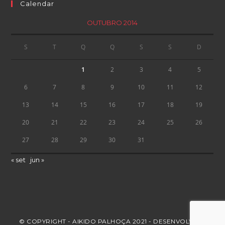
Calendar
OUTUBRO 2014
S
T
Q
Q
S
S
D
1
2
3
4
5
6
7
8
9
10
11
12
13
14
15
16
17
18
19
20
21
22
23
24
25
26
27
28
29
30
31
« set
jun »
© COPYRIGHT - AIKIDO PALHOÇA 2021 - DESENVOLVIDO