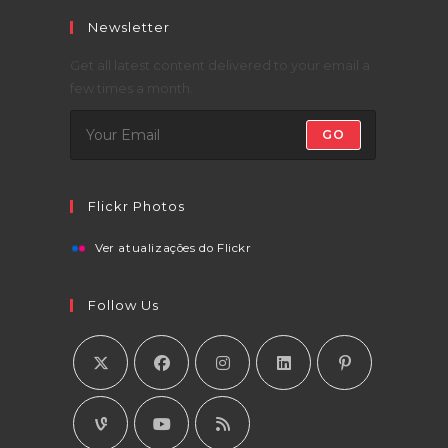
Newsletter
Get all latest content delivered to your email a
few times a month.
GO
Flickr Photos
Ver atualizações do Flickr
Follow Us