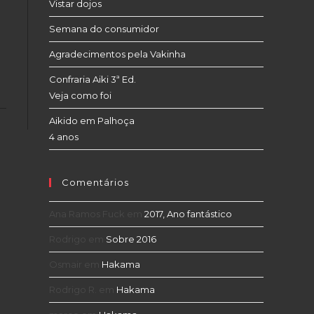
Vistar dojos
Semana do consumidor
Agradecimentos pela Vakinha
Confraria Aiki 3ª Ed.
Veja como foi
Aikido em Palhoça
4 anos
Comentários
Ana Ramos Fuck
em
2017, Ano fantástico
Rodrigo
em
Sobre 2016
Osmair
em
Hakama
Rodrigo R.
em
Hakama