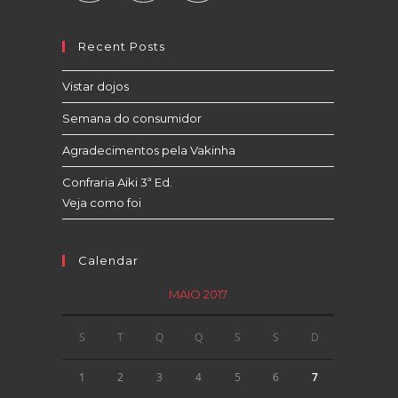
Recent Posts
Vistar dojos
Semana do consumidor
Agradecimentos pela Vakinha
Confraria Aiki 3ª Ed.
Veja como foi
Calendar
MAIO 2017
S
T
Q
Q
S
S
D
1
2
3
4
5
6
7