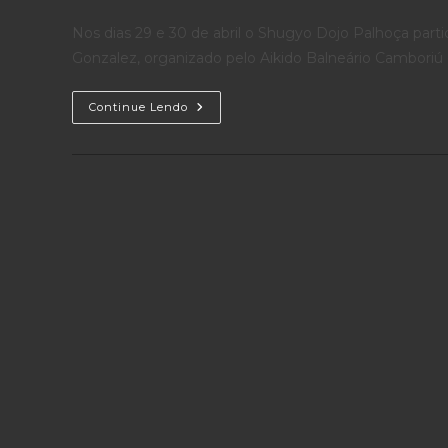
do
publicado:
do
post:
post:
Nos dias 29 e 30 de abril o Shugyo Dojo Palhoça part
Gonzalez, organizado pelo Aikido Balneário Camboriú
Seminário
Continue Lendo
Bruno
Gonzalez
2017