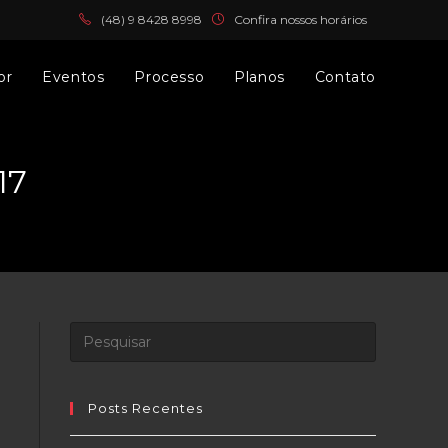
(
48) 9 8428 8998
Confira nossos horários
or
Eventos
Processo
Planos
Contato
17
Posts Recentes