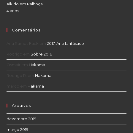
Aikido em Palhoça
4 anos
Comentários
Ana Ramos Fuck
em
2017, Ano fantástico
Rodrigo
em
Sobre 2016
Osmair
em
Hakama
Rodrigo R.
em
Hakama
marco
em
Hakama
Arquivos
dezembro 2019
março 2019