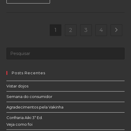
Respeito
E
Amizades
2ª
Ed.
Confraria
Aiki
1
2
3
4
Ir para
Posts Recentes
Vistar dojos
Semana do consumidor
Agradecimentos pela Vakinha
Confraria Aiki 3ª Ed.
Veja como foi