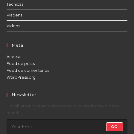
Tecnicas
Viagens
Videos
Meta
Acessar
Feed de posts
Feed de comentários
WordPress.org
Newsletter
Get all latest content delivered to your email a few times a
month.
GO