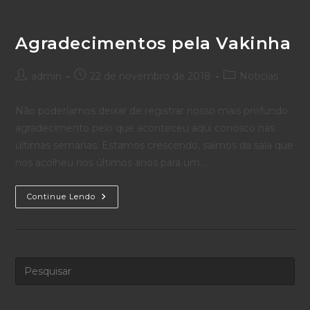
Agradecimentos pela Vakinha
Autor
Post
Categoria
admin
22 de novembro de 2018
Noticias
do
publicado:
do
post:
post:
Não poderíamos deixar de registrar nosso mais profundo
agradecimento pelo que aconteceu aqui conosco nas
últimas semanas. Estamos crescendo, saímos da sala que
nos acolheu nos últimos anos para um…
Agradecimentos
Continue Lendo
Pela
Vakinha