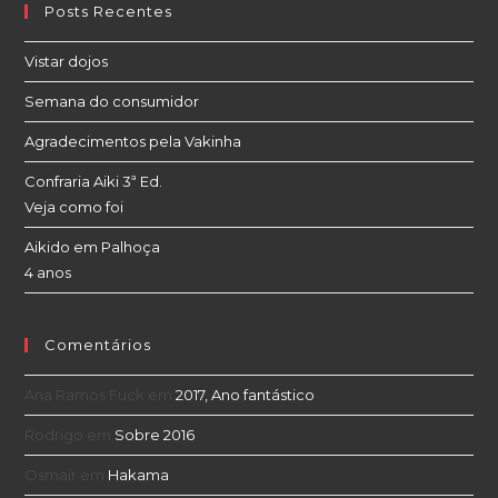
Posts Recentes
Vistar dojos
Semana do consumidor
Agradecimentos pela Vakinha
Confraria Aiki 3ª Ed.
Veja como foi
Aikido em Palhoça
4 anos
Comentários
Ana Ramos Fuck
em
2017, Ano fantástico
Rodrigo
em
Sobre 2016
Osmair
em
Hakama