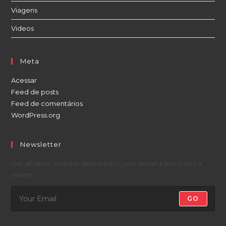
Viagens
Videos
Meta
Acessar
Feed de posts
Feed de comentários
WordPress.org
Newsletter
Get all latest content delivered to your email a few times a
month.
GO