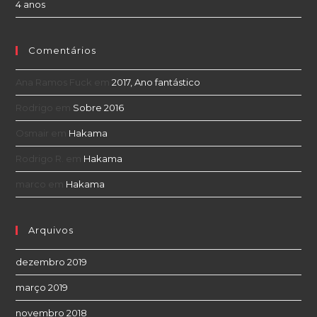
4 anos
Comentários
Ana Ramos Fuck
em
2017, Ano fantástico
Rodrigo
em
Sobre 2016
Osmair
em
Hakama
Rodrigo R.
em
Hakama
marco
em
Hakama
Arquivos
dezembro 2019
março 2019
novembro 2018