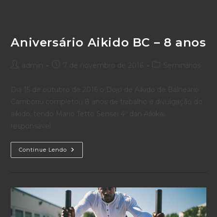
Ação
Aniversário Aikido BC – 8 anos
Autor
Post
Categoria
admin
7 de novembro de 2016
Seminários
do
publicado:
do
post:
post:
Dia 15 de outubro de 2016 o Dojo de Aikido de Balneário
Camboriú completou 8 anos de trabalho e divulgação do
aikido, tendo Mario Tetto Sensei 4º dan Aikikai,
responsável…
Aniversário
Continue Lendo
Aikido
BC
–
8
Anos