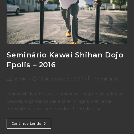
Seminário Kawai Shihan Dojo
Fpolis – 2016
Autor
Post
Categoria
admin
13 de agosto de 2016
Seminários
do
publicado:
do
post:
post:
Treinar aikido é mais que treinar seu corpo para a defesa
pessoal, é ganhar saúde e fazer amigos, com esse
propósito foi realizado nos dias 9 e 10 de julho…
Seminário
Continue Lendo
Kawai
Shihan