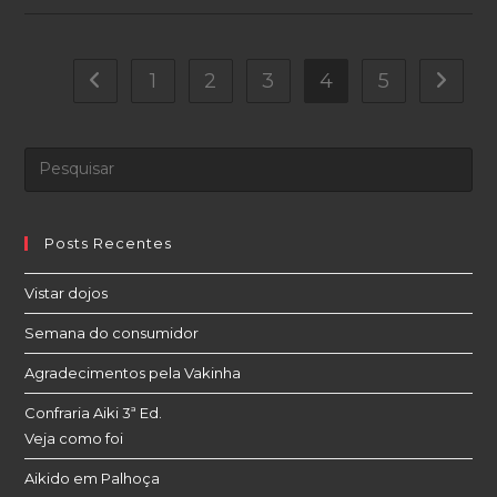
Dojo
Fpolis
–
2016
1
2
3
4
5
Ir para a página anterior
Ir para
Posts Recentes
Vistar dojos
Semana do consumidor
Agradecimentos pela Vakinha
Confraria Aiki 3ª Ed.
Veja como foi
Aikido em Palhoça