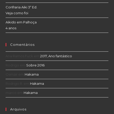
Confraria Aiki 3ª Ed.
Veja como foi
Aikido em Palhoça
4 anos
Comentários
Ana Ramos Fuck
em
2017, Ano fantástico
Rodrigo
em
Sobre 2016
Osmair
em
Hakama
Rodrigo R.
em
Hakama
marco
em
Hakama
Arquivos