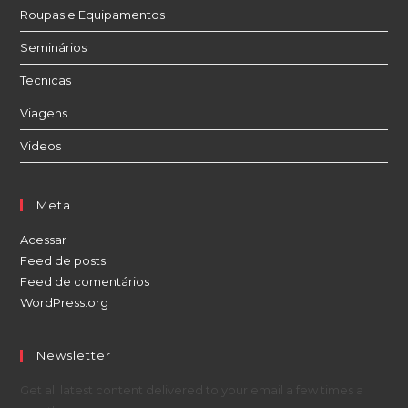
Roupas e Equipamentos
Seminários
Tecnicas
Viagens
Videos
Meta
Acessar
Feed de posts
Feed de comentários
WordPress.org
Newsletter
Get all latest content delivered to your email a few times a