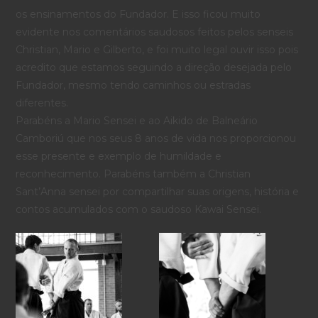
os ensinamentos do Fundador. E isso ficou muito
evidente nos comentários saudosos feitos pelos senseis
Christian, Mario e Gilberto, e foi muito legal ouvir isso pois
acredito que estamos seguindo a direção desejada pelo
Fundador, mesmo tendo caminhos ou estradas
diferentes.
Parabéns a Mario Sensei e ao Aikido de Balneário
Camboriú que nos seus 8 anos de vida nos proporcionou
esse presente e exemplo de humildade e
reconhecimento. Parabéns também a Christian
Sant’Anna sensei por compartilhar suas origens, história e
contos acumulados com o saudoso Kawai Sensei.