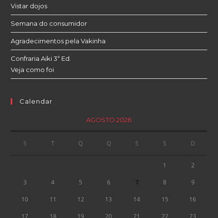
Vistar dojos
Semana do consumidor
Agradecimentos pela Vakinha
Confraria Aiki 3ª Ed.
Veja como foi
Calendar
AGOSTO 2026
S
T
Q
Q
S
S
D
1
2
3
4
5
6
7
8
9
10
11
12
13
14
15
16
17
18
19
20
21
22
23