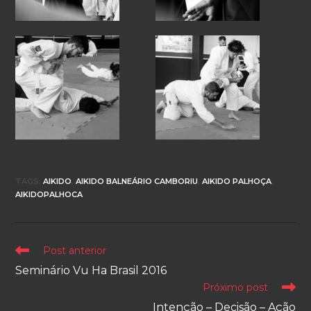
TAGS
:
AIKIDO
,
AIKIDO BALNEÁRIO CAMBORIU
,
AIKIDO PALHOÇA
,
AIKIDOPALHOCA
Leia
Post anterior
mais
Seminário Vu Ha Brasil 2016
artigos
Próximo post
Intenção – Decisão – Ação