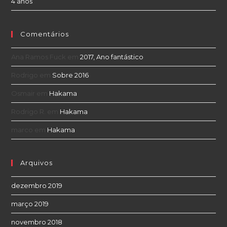
4 anos
Comentários
Ana Ramos Fuck
em
2017, Ano fantástico
Rodrigo
em
Sobre 2016
Osmair
em
Hakama
Rodrigo R.
em
Hakama
marco
em
Hakama
Arquivos
dezembro 2019
março 2019
novembro 2018