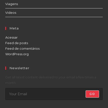
Viagens
Videos
Meta
Acessar
Feed de posts
Feed de comentários
WordPress.org
Newsletter
Get all latest content delivered to your email a few times a
month.
GO