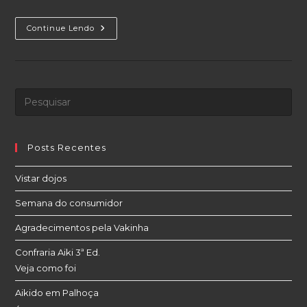
Confraria
Continue Lendo
Aiki
Thiago
Hayashi
Senshin
Campinas
Posts Recentes
Vistar dojos
Semana do consumidor
Agradecimentos pela Vakinha
Confraria Aiki 3ª Ed.
Veja como foi
Aikido em Palhoça