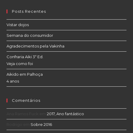
Posts Recentes
Vistar dojos
Semana do consumidor
Agradecimentos pela Vakinha
Confraria Aiki 3ª Ed.
Veja como foi
Aikido em Palhoça
4 anos
Comentários
Ana Ramos Fuck
em
2017, Ano fantástico
Rodrigo
em
Sobre 2016