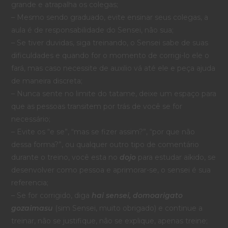
grande e atrapalha os colegas;
– Mesmo sendo graduado, evite ensinar seus colegas, a
aula é de responsabilidade do Sensei, não sua;
– Se tiver duvidas, siga treinando, o Sensei sabe de suas
dificuldades e quando for o momento de corrigi-lo ele o
fará, mas caso necessite de auxilio vá até ele e peça ajuda
de maneira discreta;
– Nunca sente no limite do tatame, deixe um espaço para
que as pessoas transitem por trás de você se for
necessário;
– Evite os “e se”, “mas se fizer assim?”, “por que não
dessa forma?”, ou qualquer outro tipo de comentário
durante o treino, você esta no
dojo
para estudar aikido, se
desenvolver como pessoa e aprimorar-se, o sensei é sua
referencia;
– Se for corrigido, diga
hai sensei, domoarigato
gozaimasu
(sim Sensei, muito obrigado) e continue a
treinar, não se justifique, não se explique, apenas treine;