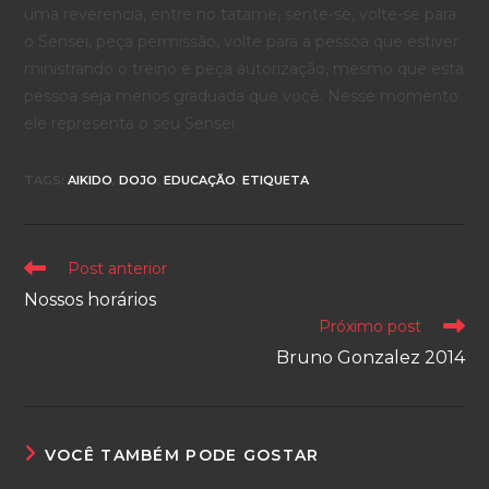
uma reverencia, entre no tatame, sente-se, volte-se para
o Sensei, peça permissão, volte para a pessoa que estiver
ministrando o treino e peça autorização, mesmo que esta
pessoa seja menos graduada que você. Nesse momento
ele representa o seu Sensei.
TAGS
:
AIKIDO
,
DOJO
,
EDUCAÇÃO
,
ETIQUETA
Leia
Post anterior
mais
Nossos horários
artigos
Próximo post
Bruno Gonzalez 2014
VOCÊ TAMBÉM PODE GOSTAR