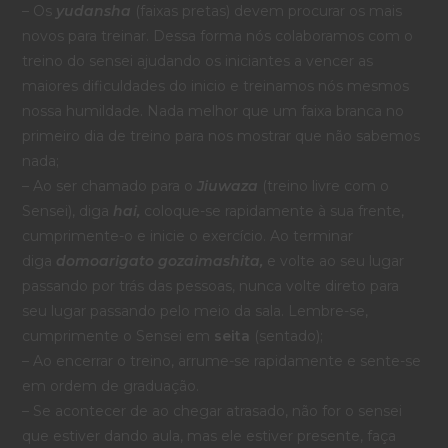
– Os
yudansha
(faixas pretas) devem procurar os mais
novos para treinar. Dessa forma nós colaboramos com o
treino do sensei ajudando os iniciantes a vencer as
maiores dificuldades do inicio e treinamos nós mesmos
nossa humildade. Nada melhor que um faixa branca no
primeiro dia de treino para nos mostrar que não sabemos
nada;
– Ao ser chamado para o
Jiuwaza
(treino livre com o
Sensei), diga
hai,
coloque-se rapidamente à sua frente,
cumprimente-o e inicie o exercício. Ao terminar
diga
domoarigato gozaimashita,
e volte ao seu lugar
passando por trás das pessoas, nunca volte direto para
seu lugar passando pelo meio da sala. Lembre-se,
cumprimente o Sensei em
seita
(sentado);
– Ao encerrar o treino, arrume-se rapidamente e sente-se
em ordem de graduação.
– Se acontecer de ao chegar atrasado, não for o sensei
que estiver dando aula, mas ele estiver presente, faça