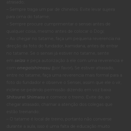
atrasado;
– Sempre traga um par de chinelos. Evite levar sujeira
para cima do tatame;
– Sempre procure cumprimentar o sensei antes de
qualquer coisa, mesmo antes de colocar o Dogi;
– Ao chegar no tatame, faça um pequena reverencia na
direção da foto do fundador, kamidana, antes de entrar
no tatame. Se o sensei já estiver no tatame, sente
em
seiza
e peça autorização à ele com uma reverencia e
com
onegaishimasu (
por favor)
.
Se estiver atrasado,
entre no tatame, faça uma reverencia mais formal para a
foto do fundador e observe o Sensei, assim que ele o vir,
incline-se pedindo permissão dizendo em voz baixa
Shitsurei Shimasu
e comece o treino. Evite de, ao
chegar atrasado, chamar a atenção dos colegas que
estão treinando;
– O tatame é local de treino, portanto não converse
durante a aula, isso é uma falta de educação muito